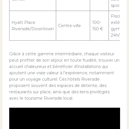
sport
Piscine
Hyatt Place
100-
extérieur
Centre-ville
Riverside/Downtown
150 €
gym
24h/24, w
Grâce à cette gamme intermédiaire, chaque visiteur
peut profiter de son séjour en toute fluidité, trouver un
accueil chaleureux et bénéficier d’installations qui
ajoutent une vraie valeur à l’expérience, notamment
pour un voyage culturel. Ces hôtels Riverside
proposent souvent des espaces de détente, des
restaurants sur place, ainsi que des liens privilégiés
avec le tourisme Riverside local.