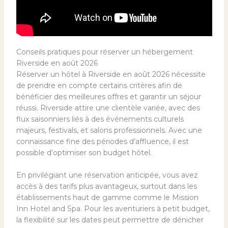
Conseils pratiques pour réserver un hébergement
Riverside en août 2026
Réserver un hôtel à Riverside en août 2026 nécessite
de prendre en compte certains critères afin de
bénéficier des meilleures offres et garantir un séjour
réussi. Riverside attire une clientèle variée, avec des
flux saisonniers liés à des événements culturels
majeurs, festivals, et salons professionnels. Avec une
connaissance fine des périodes d’affluence, il est
possible d’optimiser son budget hôtel.
En privilégiant une réservation anticipée, vous avez
accès à des tarifs plus avantageux, surtout dans les
établissements haut de gamme comme le Mission
Inn Hotel and Spa. Pour les aventuriers à petit budget,
la flexibilité sur les dates peut permettre de dénicher