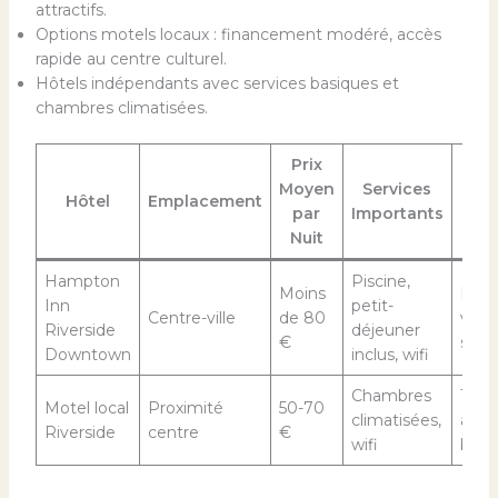
attractifs.
Options motels locaux : financement modéré, accès
rapide au centre culturel.
Hôtels indépendants avec services basiques et
chambres climatisées.
Prix
Moyen
Services
Pu
Hôtel
Emplacement
par
Importants
Ci
Nuit
Hampton
Piscine,
Moins
Famil
Inn
petit-
Centre-ville
de 80
voya
Riverside
déjeuner
€
solo
Downtown
inclus, wifi
Chambres
Touri
Motel local
Proximité
50-70
climatisées,
à pet
Riverside
centre
€
wifi
bud