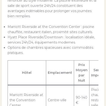
renoncer au style moderne. La piscine extérieure et la
salle de sport ouverte 24h/24 constituent des
avantages indéniables pour prolonger vos journées
bien remplies.
Marriott Riverside at the Convention Center : piscine
chauffée, restaurant italien, proximité sites culturels.
Hyatt Place Riverside/Downtown : localisation idéale,
services 24h/24, équipements modernes.
Options de chambres spacieuses avec commodités
pratiques.
Prix
Moyen
Servic
Hôtel
Emplacement
par
Importa
Nuit
Piscine
Marriott Riverside at
chauffée
90-140
the Convention
Centre-ville
restauran
€
Center
salle de