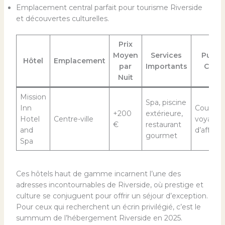
Emplacement central parfait pour tourisme Riverside
et découvertes culturelles.
Prix
Moyen
Services
Public
Hôtel
Emplacement
par
Importants
Cible
Nuit
Mission
Spa, piscine
Inn
Couples,
+200
extérieure,
Hotel
Centre-ville
voyageu
€
restaurant
and
d’affaire
gourmet
Spa
Ces hôtels haut de gamme incarnent l’une des
adresses incontournables de Riverside, où prestige et
culture se conjuguent pour offrir un séjour d’exception.
Pour ceux qui recherchent un écrin privilégié, c’est le
summum de l’hébergement Riverside en 2025.