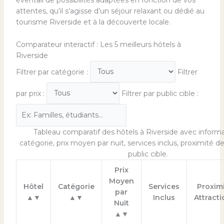
éventail de possibilités adaptées en fonction de vos
attentes, qu’il s’agisse d’un séjour relaxant ou dédié au
tourisme Riverside et à la découverte locale.
Comparateur interactif : Les 5 meilleurs hôtels à
Riverside
Filtrer par catégorie :
Filtrer
par prix :
Filtrer par public cible :
Tableau comparatif des hôtels à Riverside avec informa
catégorie, prix moyen par nuit, services inclus, proximité de
public cible.
Prix
Moyen
Hôtel
Catégorie
Services
Proxim
par
▲▼
▲▼
Inclus
Attracti
Nuit
▲▼